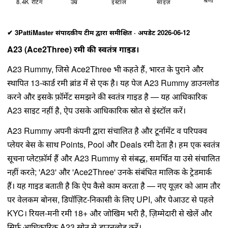
8.4K रेटिंग
उम्र
इंस्टॉल
साइज़
✔ 3PattiMaster संपादकीय टीम द्वारा समीक्षित · अपडेट 2026-06-12
A23 (Ace2Three) रमी की स्वतंत्र गाइड।
A23 Rummy, जिसे Ace2Three भी कहते हैं, भारत के पुराने और
स्थापित 13-कार्ड रमी ब्रांड में से एक है। यह पेज A23 Rummy डाउनलोड
करने और इसके फ़ॉर्मेट समझने की स्वतंत्र गाइड है — यह आधिकारिक
A23 साइट नहीं है, ऐप उसके आधिकारिक स्रोत से इंस्टॉल करें।
A23 Rummy अपनी कंपनी द्वारा संचालित है और टूर्नामेंट व परिपक्व
प्लेयर बेस के साथ Points, Pool और Deals रमी देता है। हम एक स्वतंत्र
सूचना प्लेटफ़ॉर्म हैं और A23 Rummy से संबद्ध, समर्थित या उसे संचालित
नहीं करते; 'A23' और 'Ace2Three' उनके संबंधित मालिक के ट्रेडमार्क
हैं। यह गाइड बताती है कि ऐप कैसे काम करता है — नए यूज़र को आम तौर
पर वेलकम बोनस, डिपॉज़िट-निकासी के लिए UPI, और पेआउट से पहले
KYC। रियल-मनी रमी 18+ और जोखिम भरी है, ज़िम्मेदारी से खेलें और
सिर्फ़ आधिकारिक A23 स्रोत से डाउनलोड करें।