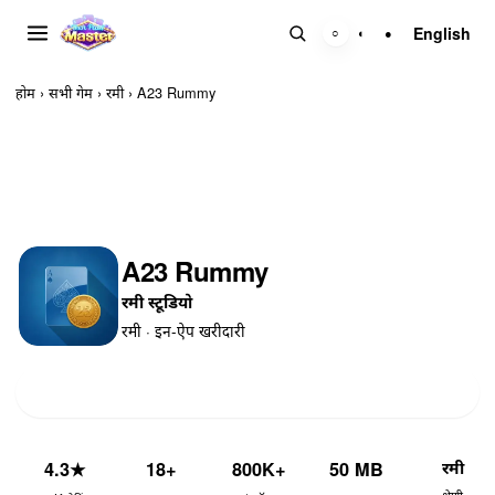
English
○
◐
●
होम
›
सभी गेम
›
रमी
›
A23 Rummy
A23 Rummy
रमी स्टूडियो
रमी · इन-ऐप खरीदारी
इंस्टॉल
रमी
4.3
★
18+
800K+
50 MB
श्रेणी