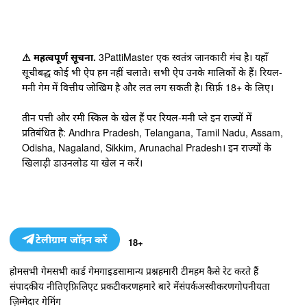
⚠ महत्वपूर्ण सूचना.
3PattiMaster एक स्वतंत्र जानकारी मंच है। यहाँ
सूचीबद्ध कोई भी ऐप हम नहीं चलाते। सभी ऐप उनके मालिकों के हैं। रियल-
मनी गेम में वित्तीय जोखिम है और लत लग सकती है। सिर्फ़ 18+ के लिए।
तीन पत्ती और रमी स्किल के खेल हैं पर रियल-मनी प्ले इन राज्यों में
प्रतिबंधित है: Andhra Pradesh, Telangana, Tamil Nadu, Assam,
Odisha, Nagaland, Sikkim, Arunachal Pradesh। इन राज्यों के
खिलाड़ी डाउनलोड या खेल न करें।
टेलीग्राम जॉइन करें
18+
होम
सभी गेम
सभी कार्ड गेम
गाइड
सामान्य प्रश्न
हमारी टीम
हम कैसे रेट करते हैं
संपादकीय नीति
एफ़िलिएट प्रकटीकरण
हमारे बारे में
संपर्क
अस्वीकरण
गोपनीयता
ज़िम्मेदार गेमिंग