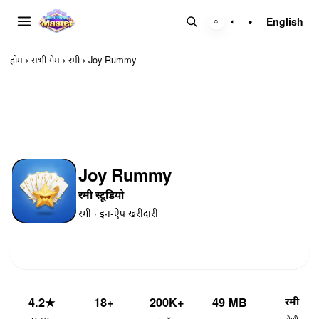
English
○
◐
●
होम
›
सभी गेम
›
रमी
›
Joy Rummy
Joy Rummy
रमी स्टूडियो
रमी · इन-ऐप खरीदारी
इंस्टॉल
रमी
4.2
★
18+
200K+
49 MB
श्रेणी