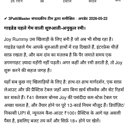
2K रेटिंग
उम्र
इंस्टॉल
साइज़
✔ 3PattiMaster संपादकीय टीम द्वारा समीक्षित · अपडेट 2026-05-22
गाइडेड पहले गेम वाली शुरुआती-अनुकूल रमी।
Joy Rummy उस खिलाड़ी के लिए बनी है जो अब भी सीख रहा है।
गाइडेड पहले गेम आपके शुरुआती हाथों में राह दिखाते हैं, इंटरफ़ेस चीज़ें
साफ़ रखता है, और कम दांव का मतलब है कि पैर जमाते समय एक
डगमगाहट ज़्यादा महँगी नहीं पड़ती। अगर कहीं और रमी डराती है, तो Joy
शुरू करने की सहज जगह है।
यहाँ सब कुछ नए खिलाड़ियों के लिए है: हाथ-दर-हाथ मार्गदर्शन, एक साफ़
लेआउट और फ्री प्रैक्टिस टेबल जहाँ आप बिना ख़र्च सीक्वेंस और सेट रिहर्स
कर सकते हैं। ₹41 वेलकम बोनस Joy की पसंदीदा कम-स्टेक टेबल पर
अच्छा चलता है, और तैयार होने पर पूरे 13-कार्ड नियम मौजूद हैं। डिपॉज़िट/
निकासी UPI से, न्यूनतम कैश-आउट ₹100। प्रैक्टिस के आगे यह असली
पैसा है, इसलिए बजट तय करें और सिर्फ़ 18+ होने पर खेलें।