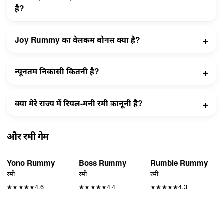
है?
Joy Rummy का वेलकम बोनस क्या है?
न्यूनतम निकासी कितनी है?
क्या मेरे राज्य में रियल-मनी रमी कानूनी है?
और रमी गेम
Yono Rummy
Boss Rummy
Rumble Rummy
रमी
रमी
रमी
4.6
4.4
4.3
★
★
★
★
★
★
★
★
★
★
★
★
★
★
★