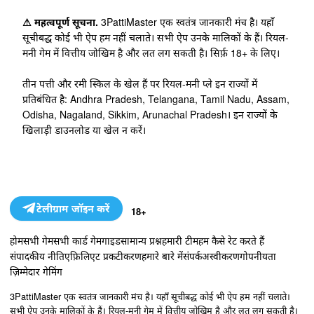
⚠ महत्वपूर्ण सूचना.
3PattiMaster एक स्वतंत्र जानकारी मंच है। यहाँ
सूचीबद्ध कोई भी ऐप हम नहीं चलाते। सभी ऐप उनके मालिकों के हैं। रियल-
मनी गेम में वित्तीय जोखिम है और लत लग सकती है। सिर्फ़ 18+ के लिए।
तीन पत्ती और रमी स्किल के खेल हैं पर रियल-मनी प्ले इन राज्यों में
प्रतिबंधित है: Andhra Pradesh, Telangana, Tamil Nadu, Assam,
Odisha, Nagaland, Sikkim, Arunachal Pradesh। इन राज्यों के
खिलाड़ी डाउनलोड या खेल न करें।
टेलीग्राम जॉइन करें
18+
होम
सभी गेम
सभी कार्ड गेम
गाइड
सामान्य प्रश्न
हमारी टीम
हम कैसे रेट करते हैं
संपादकीय नीति
एफ़िलिएट प्रकटीकरण
हमारे बारे में
संपर्क
अस्वीकरण
गोपनीयता
ज़िम्मेदार गेमिंग
3PattiMaster एक स्वतंत्र जानकारी मंच है। यहाँ सूचीबद्ध कोई भी ऐप हम नहीं चलाते।
सभी ऐप उनके मालिकों के हैं। रियल-मनी गेम में वित्तीय जोखिम है और लत लग सकती है।