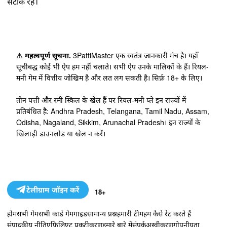
सटीक रहे।
⚠ महत्वपूर्ण सूचना.
3PattiMaster एक स्वतंत्र जानकारी मंच है। यहाँ
सूचीबद्ध कोई भी ऐप हम नहीं चलाते। सभी ऐप उनके मालिकों के हैं। रियल-
मनी गेम में वित्तीय जोखिम है और लत लग सकती है। सिर्फ़ 18+ के लिए।
तीन पत्ती और रमी स्किल के खेल हैं पर रियल-मनी प्ले इन राज्यों में
प्रतिबंधित है: Andhra Pradesh, Telangana, Tamil Nadu, Assam,
Odisha, Nagaland, Sikkim, Arunachal Pradesh। इन राज्यों के
खिलाड़ी डाउनलोड या खेल न करें।
टेलीग्राम जॉइन करें
18+
होम
सभी गेम
सभी कार्ड गेम
गाइड
सामान्य प्रश्न
हमारी टीम
हम कैसे रेट करते हैं
संपादकीय नीति
एफ़िलिएट प्रकटीकरण
हमारे बारे में
संपर्क
अस्वीकरण
गोपनीयता