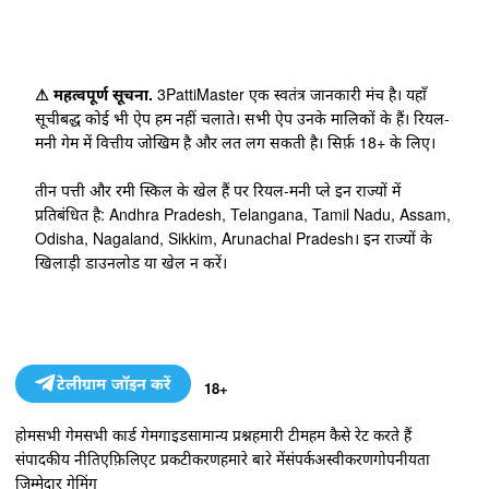
⚠ महत्वपूर्ण सूचना.
3PattiMaster एक स्वतंत्र जानकारी मंच है। यहाँ
सूचीबद्ध कोई भी ऐप हम नहीं चलाते। सभी ऐप उनके मालिकों के हैं। रियल-
मनी गेम में वित्तीय जोखिम है और लत लग सकती है। सिर्फ़ 18+ के लिए।
तीन पत्ती और रमी स्किल के खेल हैं पर रियल-मनी प्ले इन राज्यों में
प्रतिबंधित है: Andhra Pradesh, Telangana, Tamil Nadu, Assam,
Odisha, Nagaland, Sikkim, Arunachal Pradesh। इन राज्यों के
खिलाड़ी डाउनलोड या खेल न करें।
टेलीग्राम जॉइन करें
18+
होम
सभी गेम
सभी कार्ड गेम
गाइड
सामान्य प्रश्न
हमारी टीम
हम कैसे रेट करते हैं
संपादकीय नीति
एफ़िलिएट प्रकटीकरण
हमारे बारे में
संपर्क
अस्वीकरण
गोपनीयता
ज़िम्मेदार गेमिंग