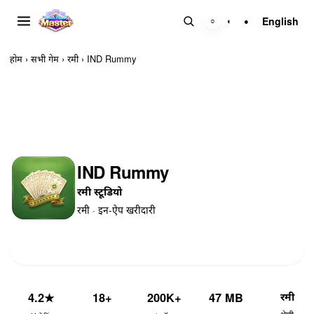
English
○
◐
●
होम
›
सभी गेम
›
रमी
›
IND Rummy
IND Rummy
रमी स्टूडियो
रमी · इन-ऐप खरीदारी
इंस्टॉल
रमी
4.2
★
18+
200K+
47 MB
श्रेणी