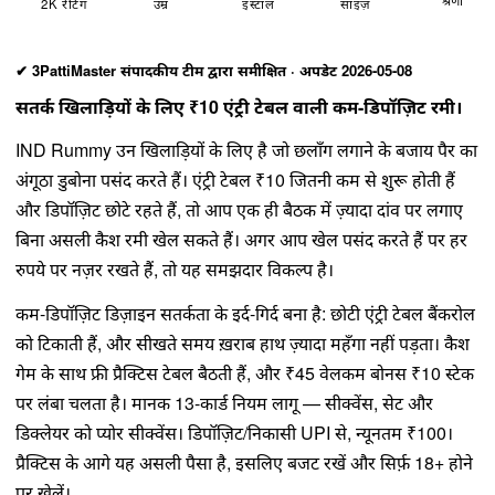
2K रेटिंग
उम्र
इंस्टॉल
साइज़
✔ 3PattiMaster संपादकीय टीम द्वारा समीक्षित · अपडेट 2026-05-08
सतर्क खिलाड़ियों के लिए ₹10 एंट्री टेबल वाली कम-डिपॉज़िट रमी।
IND Rummy उन खिलाड़ियों के लिए है जो छलाँग लगाने के बजाय पैर का
अंगूठा डुबोना पसंद करते हैं। एंट्री टेबल ₹10 जितनी कम से शुरू होती हैं
और डिपॉज़िट छोटे रहते हैं, तो आप एक ही बैठक में ज़्यादा दांव पर लगाए
बिना असली कैश रमी खेल सकते हैं। अगर आप खेल पसंद करते हैं पर हर
रुपये पर नज़र रखते हैं, तो यह समझदार विकल्प है।
कम-डिपॉज़िट डिज़ाइन सतर्कता के इर्द-गिर्द बना है: छोटी एंट्री टेबल बैंकरोल
को टिकाती हैं, और सीखते समय ख़राब हाथ ज़्यादा महँगा नहीं पड़ता। कैश
गेम के साथ फ्री प्रैक्टिस टेबल बैठती हैं, और ₹45 वेलकम बोनस ₹10 स्टेक
पर लंबा चलता है। मानक 13-कार्ड नियम लागू — सीक्वेंस, सेट और
डिक्लेयर को प्योर सीक्वेंस। डिपॉज़िट/निकासी UPI से, न्यूनतम ₹100।
प्रैक्टिस के आगे यह असली पैसा है, इसलिए बजट रखें और सिर्फ़ 18+ होने
पर खेलें।