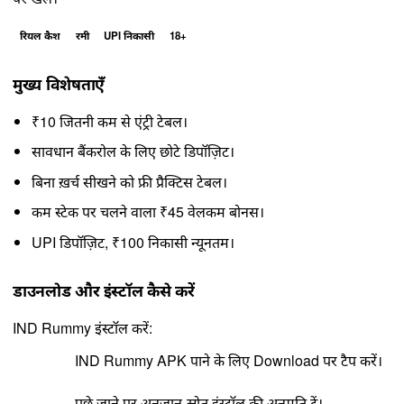
रियल कैश
रमी
UPI निकासी
18+
मुख्य विशेषताएँ
₹10 जितनी कम से एंट्री टेबल।
सावधान बैंकरोल के लिए छोटे डिपॉज़िट।
बिना ख़र्च सीखने को फ्री प्रैक्टिस टेबल।
कम स्टेक पर चलने वाला ₹45 वेलकम बोनस।
UPI डिपॉज़िट, ₹100 निकासी न्यूनतम।
डाउनलोड और इंस्टॉल कैसे करें
IND Rummy इंस्टॉल करें:
IND Rummy APK पाने के लिए Download पर टैप करें।
पूछे जाने पर अनजान-स्रोत इंस्टॉल की अनुमति दें।