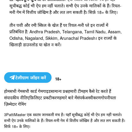
सूचीबद्ध कोई भी ऐप हम नहीं चलाते। सभी ऐप उनके मालिकों के हैं। रियल-
मनी गेम में वित्तीय जोखिम है और लत लग सकती है। सिर्फ़ 18+ के लिए।
तीन पत्ती और रमी स्किल के खेल हैं पर रियल-मनी प्ले इन राज्यों में
प्रतिबंधित है: Andhra Pradesh, Telangana, Tamil Nadu, Assam,
Odisha, Nagaland, Sikkim, Arunachal Pradesh। इन राज्यों के
खिलाड़ी डाउनलोड या खेल न करें।
टेलीग्राम जॉइन करें
18+
होम
सभी गेम
सभी कार्ड गेम
गाइड
सामान्य प्रश्न
हमारी टीम
हम कैसे रेट करते हैं
संपादकीय नीति
एफ़िलिएट प्रकटीकरण
हमारे बारे में
संपर्क
अस्वीकरण
गोपनीयता
ज़िम्मेदार गेमिंग
3PattiMaster एक स्वतंत्र जानकारी मंच है। यहाँ सूचीबद्ध कोई भी ऐप हम नहीं चलाते।
सभी ऐप उनके मालिकों के हैं। रियल-मनी गेम में वित्तीय जोखिम है और लत लग सकती है।
सिर्फ़ 18+ के लिए।