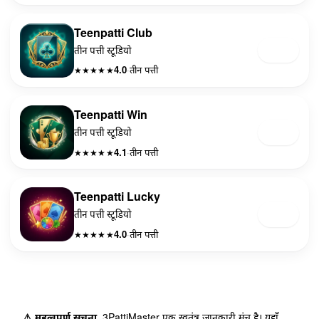
Teenpatti Club
पाएं
तीन पत्ती स्टूडियो
4.0
·
तीन पत्ती
★
★
★
★
★
Teenpatti Win
पाएं
तीन पत्ती स्टूडियो
4.1
·
तीन पत्ती
★
★
★
★
★
Teenpatti Lucky
पाएं
तीन पत्ती स्टूडियो
4.0
·
तीन पत्ती
★
★
★
★
★
⚠ महत्वपूर्ण सूचना.
3PattiMaster एक स्वतंत्र जानकारी मंच है। यहाँ