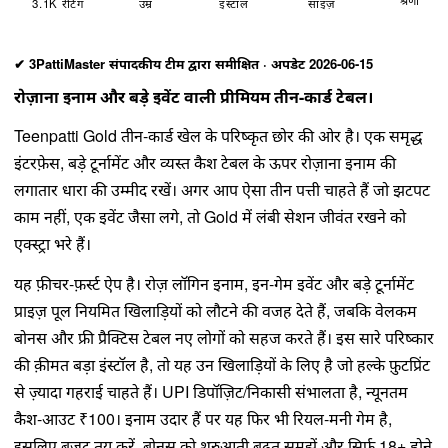
3.1K रेटिंग
उम्र
इंस्टॉल
साइज़
✔ 3PattiMaster संपादकीय टीम द्वारा समीक्षित · अपडेट 2026-06-15
रोज़ाना इनाम और बड़े इवेंट वाली प्रीमियम तीन-कार्ड टेबल।
Teenpatti Gold तीन-कार्ड खेल के परिष्कृत छोर की ओर है। एक समृद्ध
इंटरफ़ेस, बड़े टूर्नामेंट और व्यस्त कैश टेबल के ऊपर रोज़ाना इनाम की
लगातार धारा की उम्मीद रखें। अगर आप ऐसा तीन पत्ती चाहते हैं जो झटपट
काम नहीं, एक इवेंट जैसा लगे, तो Gold में लंबी सेशन जीवंत रखने को
एक्स्ट्रा भरे हैं।
यह फ़ीचर-फ़र्स्ट ऐप है। रोज़ लॉगिन इनाम, इन-गेम इवेंट और बड़े टूर्नामेंट
प्राइज़ पूल नियमित खिलाड़ियों को लौटने की वजह देते हैं, जबकि वेलकम
बोनस और फ्री प्रैक्टिस टेबल नए लोगों को सहज करते हैं। इस सारे परिष्कार
की क़ीमत बड़ा इंस्टॉल है, तो यह उन खिलाड़ियों के लिए है जो हल्के फ़ुटप्रिंट
से ज़्यादा गहराई चाहते हैं। UPI डिपॉज़िट/निकासी संभालता है, न्यूनतम
कैश-आउट ₹100। इनाम उदार हैं पर यह फिर भी रियल-मनी गेम है,
इसलिए बजट तय करें, बोनस को शुरुआती बढ़त समझें और सिर्फ़ 18+ होने