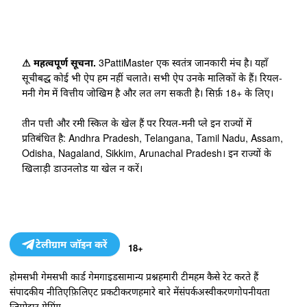
⚠ महत्वपूर्ण सूचना.
3PattiMaster एक स्वतंत्र जानकारी मंच है। यहाँ
सूचीबद्ध कोई भी ऐप हम नहीं चलाते। सभी ऐप उनके मालिकों के हैं। रियल-
मनी गेम में वित्तीय जोखिम है और लत लग सकती है। सिर्फ़ 18+ के लिए।
तीन पत्ती और रमी स्किल के खेल हैं पर रियल-मनी प्ले इन राज्यों में
प्रतिबंधित है: Andhra Pradesh, Telangana, Tamil Nadu, Assam,
Odisha, Nagaland, Sikkim, Arunachal Pradesh। इन राज्यों के
खिलाड़ी डाउनलोड या खेल न करें।
टेलीग्राम जॉइन करें
18+
होम
सभी गेम
सभी कार्ड गेम
गाइड
सामान्य प्रश्न
हमारी टीम
हम कैसे रेट करते हैं
संपादकीय नीति
एफ़िलिएट प्रकटीकरण
हमारे बारे में
संपर्क
अस्वीकरण
गोपनीयता
ज़िम्मेदार गेमिंग