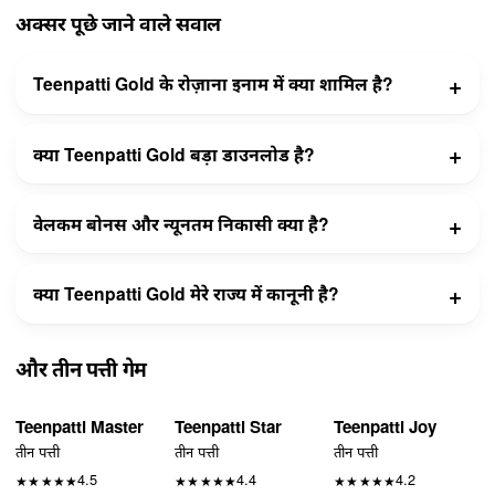
अक्सर पूछे जाने वाले सवाल
Teenpatti Gold के रोज़ाना इनाम में क्या शामिल है?
क्या Teenpatti Gold बड़ा डाउनलोड है?
वेलकम बोनस और न्यूनतम निकासी क्या है?
क्या Teenpatti Gold मेरे राज्य में कानूनी है?
और तीन पत्ती गेम
Teenpatti Master
Teenpatti Star
Teenpatti Joy
तीन पत्ती
तीन पत्ती
तीन पत्ती
4.5
4.4
4.2
★
★
★
★
★
★
★
★
★
★
★
★
★
★
★