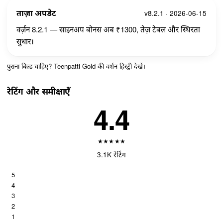
ताज़ा अपडेट
v8.2.1 · 2026-06-15
वर्ज़न 8.2.1 — साइनअप बोनस अब ₹1300, तेज़ टेबल और स्थिरता
सुधार।
पुराना बिल्ड चाहिए?
Teenpatti Gold की वर्शन हिस्ट्री
देखें।
रेटिंग और समीक्षाएँ
4.4
★
★
★
★
★
3.1K रेटिंग
5
4
3
2
1