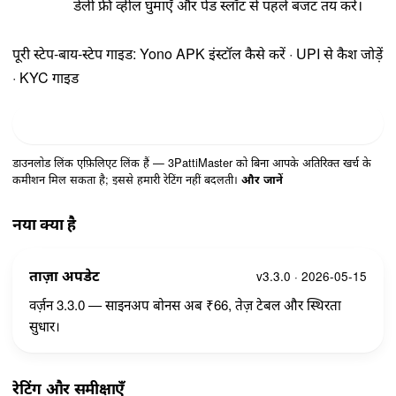
डेली फ्री व्हील घुमाएँ और पेड स्लॉट से पहले बजट तय करें।
पूरी स्टेप-बाय-स्टेप गाइड:
Yono APK इंस्टॉल कैसे करें
·
UPI से कैश जोड़ें
·
KYC गाइड
डाउनलोड Jaiho Slots
डाउनलोड लिंक एफ़िलिएट लिंक हैं — 3PattiMaster को बिना आपके अतिरिक्त खर्च के
कमीशन मिल सकता है; इससे हमारी रेटिंग नहीं बदलती।
और जानें
नया क्या है
ताज़ा अपडेट
v3.3.0 · 2026-05-15
वर्ज़न 3.3.0 — साइनअप बोनस अब ₹66, तेज़ टेबल और स्थिरता
सुधार।
रेटिंग और समीक्षाएँ